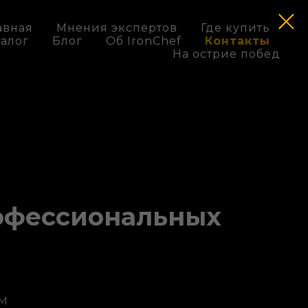
авная
Мнения экспертов
Где купить
талог
Блог
Об IronChef
Контакты
На острие побед
офессиональных
м