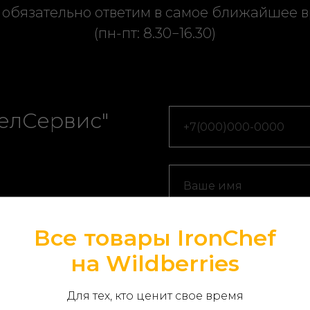
 обязательно ответим в самое ближайшее 
(пн-пт: 8.30−16.30)
елСервис"
вязда", д.47,
Все товары IronChef
на Wildberries
Для тех, кто ценит свое время