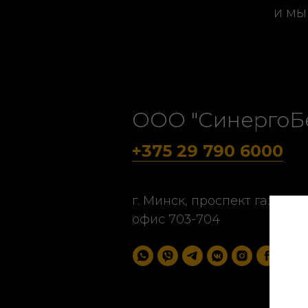
и мы
ООО "СинергоБ
+375 29 790 6000
г. Минск, проспект газеты "З
офис 703-704