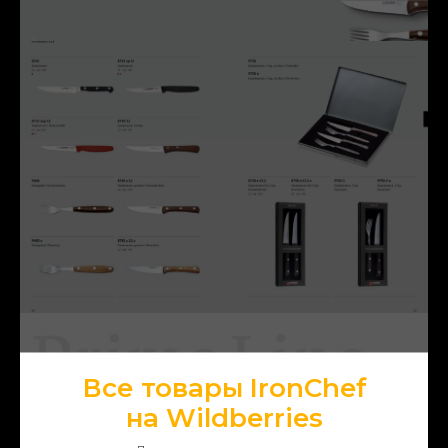
Все товары IronChef
на Wildberries